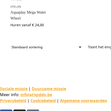
SPELEN
Aquaplay Mega Water
Wheel
Huren vanaf
€
24,00
Toont het eni
Sociale missie
|
Duurzame missie
Meer info:
info(at)qiddo.be
Privacybeleid
|
Cookiebeleid
|
Algemene voorwaarden