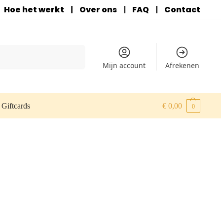
Hoe het werkt
|
Over ons
|
FAQ
|
Contact
Zoeken
Mijn account
Afrekenen
Giftcards
€
0,00
0