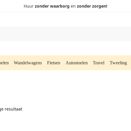
Huur
zonder waarborg
en
zonder zorgen!
oelen
Wandelwagens
Fietsen
Autostoelen
Travel
Tweeling
ge resultaat