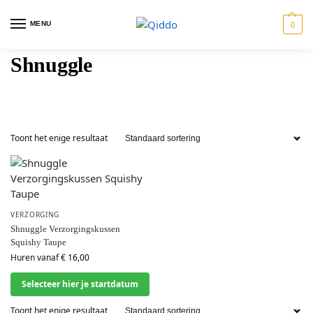
MENU
0
Shnuggle
ostoelen
Travel
Tweeling
Giftcards
Toont het enige resultaat
VERZORGING
Shnuggle Verzorgingskussen
Squishy Taupe
Huren vanaf
€
16,00
Selecteer hier je startdatum
Toont het enige resultaat