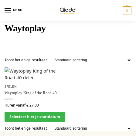
MENU
0
Waytoplay
ostoelen
Travel
Tweeling
Giftcards
Toont het enige resultaat
SPELEN
Waytoplay King of the Road 40
delen
Huren vanaf
€
27,00
Selecteer hier je startdatum
Toont het enige resultaat