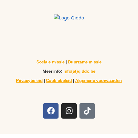
Sociale missie
|
Duurzame missie
Meer info:
info(at)qiddo.be
Privacybeleid
|
Cookiebeleid
|
Algemene voorwaarden