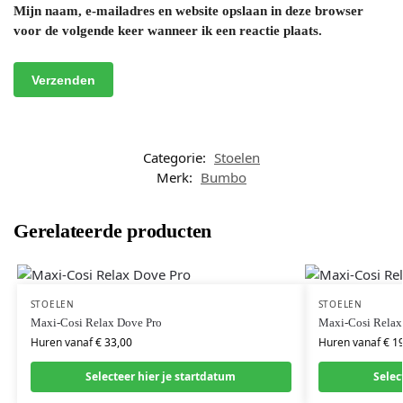
Mijn naam, e-mailadres en website opslaan in deze browser
voor de volgende keer wanneer ik een reactie plaats.
Categorie:
Stoelen
Merk:
Bumbo
Gerelateerde producten
STOELEN
STOELEN
Maxi-Cosi Relax Dove Pro
Maxi-Cosi Relax
Huren vanaf
€
33,00
Huren vanaf
€
19
Selecteer hier je startdatum
Selec