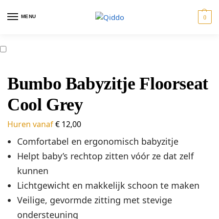
MENU
0
ostoelen
Travel
Tweeling
Giftcards
Bumbo Babyzitje Floorseat
Cool Grey
Huren vanaf
€
12,00
Comfortabel en ergonomisch babyzitje
Helpt baby’s rechtop zitten vóór ze dat zelf
kunnen
Lichtgewicht en makkelijk schoon te maken
Veilige, gevormde zitting met stevige
ondersteuning