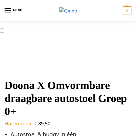
MENU
0
ostoelen
Travel
Tweeling
Giftcards
Doona X Omvormbare
draagbare autostoel Groep
0+
Huren vanaf
€
89,50
Autostoel & buggy in één