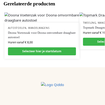
Gerelateerde producten
TWEELING
,
WAND
Topmark Draagm
AUTOSTOELEN
,
WANDELWAGENS
Huren vanaf
€
19
Doona Voetenzak voor Doona omvormbare draagbare
autostoel
Selec
Huren vanaf
€
8,00
Selecteer hier je startdatum