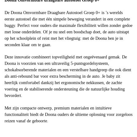
Doona Omvormbare draagbare autostoel Groep 0+
De Doona Omvormbare Draagbare Autostoel Groep 0+ is ’s werelds
eerste autostoel die met één simpele beweging verandert in een complete
buggy. Perfect voor ouders die maximale flexibiliteit willen zonder gedoe
met losse onderdelen. Of je nu snel een boodschap doet, de auto uitstapt
op het schoolplein of reist met het vliegtuig: met de Doona ben je in
seconden klaar om te gaan.
Deze innovatie combineert topveiligheid met ongeëvenaard gemak. De
Doona is voorzien van een ultraveilig 5-puntsgordelsysteem,
schokabsorberende materialen en een verstelbare handgreep die ook dient
als anti-rebound bar voor extra bescherming in de auto. Je baby zit
heerlijk comfortabel dankzij het ergonomische nekkussen, de zachte
voering en de stabiliserende ondersteuning die de natuurlijke houding
bevordert.
Met zijn compacte ontwerp, premium materialen en intuïtieve
functionaliteit biedt de Doona ouders de ultieme oplossing voor zorgeloos
reizen vanaf de geboorte.