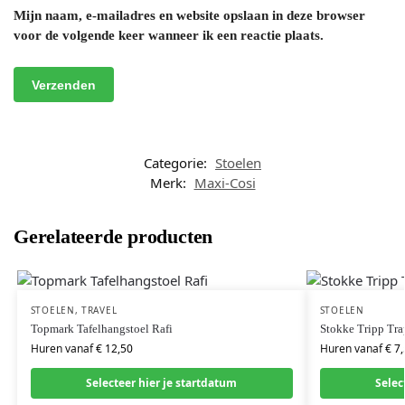
Mijn naam, e-mailadres en website opslaan in deze browser
voor de volgende keer wanneer ik een reactie plaats.
Categorie:
Stoelen
Merk:
Maxi-Cosi
Gerelateerde producten
STOELEN
,
TRAVEL
STOELEN
Topmark Tafelhangstoel Rafi
Stokke Tripp Tra
Huren vanaf
€
12,50
Huren vanaf
€
7,
Selecteer hier je startdatum
Selec