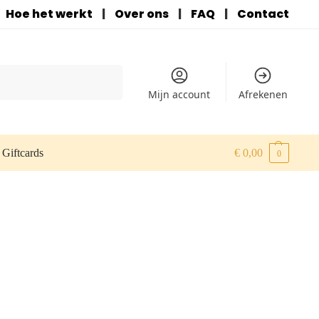
Hoe het werkt
|
Over ons
|
FAQ
|
Contact
Zoeken
Mijn account
Afrekenen
Giftcards
€
0,00
0