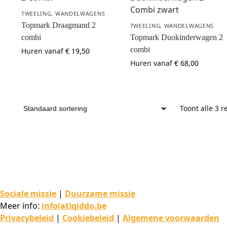
TWEELING
,
WANDELWAGENS
Topmark Draagmand 2
TWEELING
,
WANDELWAGENS
combi
Topmark Duokinderwagen 2
combi
Huren vanaf
€
19,50
Huren vanaf
€
68,00
Toont alle 3 r
Sociale missie
|
Duurzame missie
Meer info:
info(at)qiddo.be
Privacybeleid
|
Cookiebeleid
|
Algemene voorwaarden