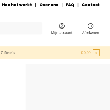
Hoe het werkt
|
Over ons
|
FAQ
|
Contact
Zoeken
Mijn account
Afrekenen
Giftcards
€
0,00
0