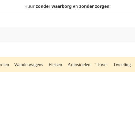
Huur
zonder waarborg
en
zonder zorgen!
oelen
Wandelwagens
Fietsen
Autostoelen
Travel
Tweeling