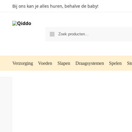
Bij ons kan je alles huren, behalve de baby!
Verzorging
Voeden
Slapen
Draagsystemen
Spelen
St