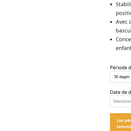
Stabil
positi
Avec c
bascu
Conce
enfan
Période d
Date de 
Les pé
commen