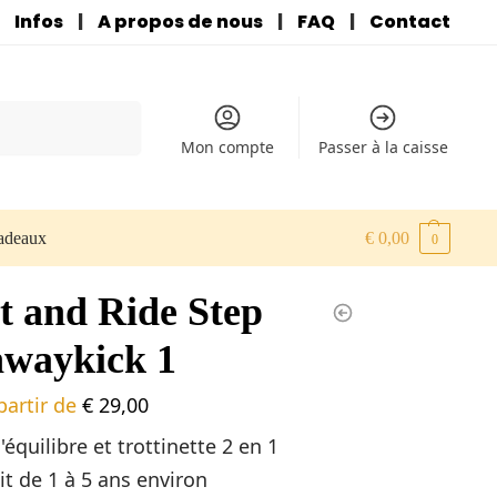
Infos
|
A propos de nous
|
FAQ
|
Contact
Recherche
Mon compte
Passer à la caisse
cadeaux
€
0,00
0
t and Ride Step
waykick 1
partir de
€
29,00
'équilibre et trottinette 2 en 1
t de 1 à 5 ans environ