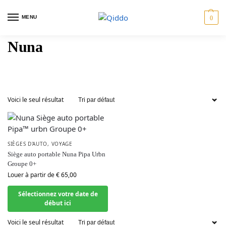
MENU
0
Nuna
s
Voyage
Jumelles
Cartes-
o
cadeaux
Voici le seul résultat
SIÈGES D'AUTO
,
VOYAGE
Siège auto portable Nuna Pipa Urbn
Groupe 0+
Louer à partir de
€
65,00
Sélectionnez votre date de
début ici
Voici le seul résultat